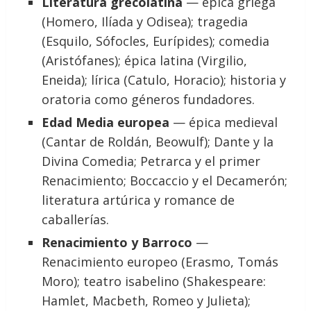
Literatura grecolatina
— épica griega
(Homero, Ilíada y Odisea); tragedia
(Esquilo, Sófocles, Eurípides); comedia
(Aristófanes); épica latina (Virgilio,
Eneida); lírica (Catulo, Horacio); historia y
oratoria como géneros fundadores.
Edad Media europea
— épica medieval
(Cantar de Roldán, Beowulf); Dante y la
Divina Comedia; Petrarca y el primer
Renacimiento; Boccaccio y el Decamerón;
literatura artúrica y romance de
caballerías.
Renacimiento y Barroco
—
Renacimiento europeo (Erasmo, Tomás
Moro); teatro isabelino (Shakespeare:
Hamlet, Macbeth, Romeo y Julieta);