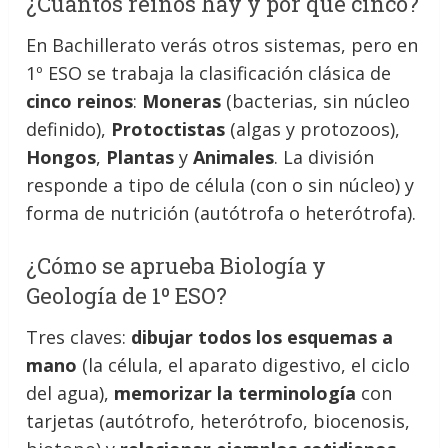
¿Cuántos reinos hay y por qué cinco?
En Bachillerato verás otros sistemas, pero en
1º ESO se trabaja la clasificación clásica de
cinco reinos
:
Moneras
(bacterias, sin núcleo
definido),
Protoctistas
(algas y protozoos),
Hongos
,
Plantas
y
Animales
. La división
responde a tipo de célula (con o sin núcleo) y
forma de nutrición (autótrofa o heterótrofa).
¿Cómo se aprueba Biología y
Geología de 1º ESO?
Tres claves:
dibujar todos los esquemas a
mano
(la célula, el aparato digestivo, el ciclo
del agua),
memorizar la terminología
con
tarjetas (autótrofo, heterótrofo, biocenosis,