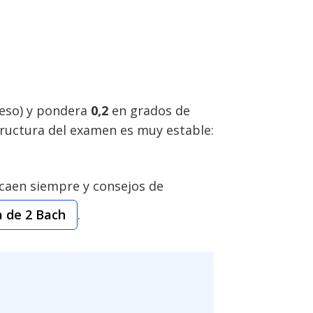
ceso) y pondera
0,2
en grados de
tructura del examen es muy estable:
caen siempre y consejos de
a de 2 Bach
.