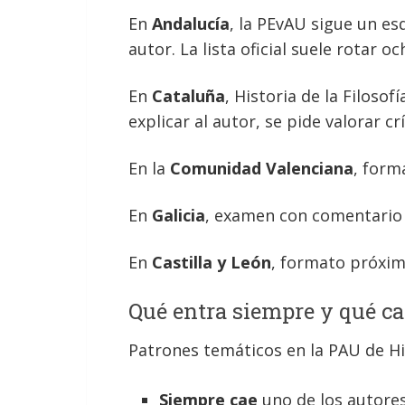
En
Andalucía
, la PEvAU sigue un e
autor. La lista oficial suele rotar 
En
Cataluña
, Historia de la Filoso
explicar al autor, se pide valorar cr
En la
Comunidad Valenciana
, form
En
Galicia
, examen con comentario d
En
Castilla y León
, formato próximo
Qué entra siempre y qué c
Patrones temáticos en la PAU de His
Siempre cae
uno de los autores