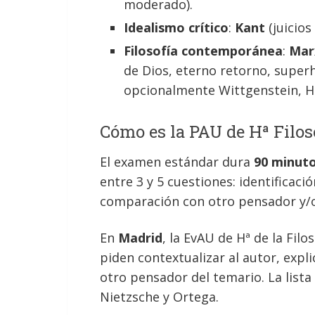
moderado).
Idealismo crítico
:
Kant
(juicios
Filosofía contemporánea
:
Mar
de Dios, eterno retorno, supe
opcionalmente Wittgenstein, H
Cómo es la PAU de Hª Filos
El examen estándar dura
90 minut
entre 3 y 5 cuestiones: identificaci
comparación con otro pensador y/o
En
Madrid
, la EvAU de Hª de la Filo
piden contextualizar al autor, expl
otro pensador del temario. La lista
Nietzsche y Ortega.