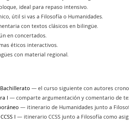
oque, ideal para repaso intensivo.
o, útil si vas a Filosofía o Humanidades.
ntaria con textos clásicos en bilingüe.
n en concertados.
mas éticos interactivos.
gües con material regional.
 Bachillerato
— el curso siguiente con autores cron
ra I
— comparte argumentación y comentario de te
poráneo
— itinerario de Humanidades junto a Filosof
 CCSS I
— itinerario CCSS junto a Filosofía como asig