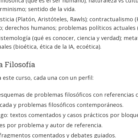
ilosófica (qué es el ser humano); naturaleza vs cul
rminismo; sentido de la vida.
ticia (Platón, Aristóteles, Rawls); contractualismo 
 derechos humanos; problemas políticos actuales (ig
temología (qué es conocer, ciencia y verdad); metafí
es (bioética, ética de la IA, ecoética).
a Filosofía
 este curso, cada una con un perfil:
quemas de problemas filosóficos con referencias c
icada y problemas filosóficos contemporáneos.
go: textos comentados y casos prácticos por bloqu
 por problema y autor de referencia.
fragmentos comentados y debates guiados.