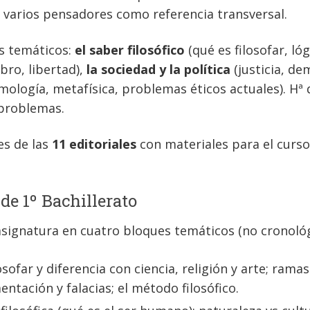
 varios pensadores como referencia transversal.
es temáticos:
el saber filosófico
(qué es filosofar, ló
ro, libertad),
la sociedad y la política
(justicia, d
ología, metafísica, problemas éticos actuales). Hª d
 problemas.
les de las
11 editoriales
con materiales para el curs
 de 1º Bachillerato
asignatura en cuatro bloques temáticos (no cronológ
sofar y diferencia con ciencia, religión y arte; ramas 
ntación y falacias; el método filosófico.