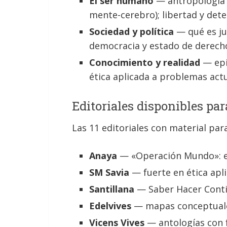
El ser humano
— antropología f
mente-cerebro); libertad y dete
Sociedad y política
— qué es jus
democracia y estado de derecho;
Conocimiento y realidad
— epis
ética aplicada a problemas actual
Editoriales disponibles par
Las 11 editoriales con material para
Anaya
— «Operación Mundo»: es
SM Savia
— fuerte en ética apl
Santillana
— Saber Hacer Conti
Edelvives
— mapas conceptuales
Vicens Vives
— antologías con 