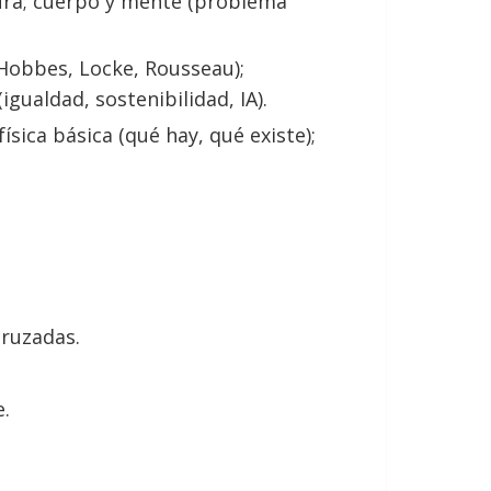
tura; cuerpo y mente (problema
(Hobbes, Locke, Rousseau);
ualdad, sostenibilidad, IA).
sica básica (qué hay, qué existe);
ruzadas.
e.