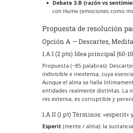
Debate 3.B (razón vs sentimien
con Hume (emociones como moto
Propuesta de resolución pa
Opción A — Descartes, Medita
1.A.I (2 pts) Idea principal (60-1
Propuesta (~85 palabras): Descartes
indivisible e inextensa, cuya esenci
Aunque el alma se halla íntimament
entidades realmente distintas. La i
res extensa, es corruptible y perec
1.A.II (1 pt) Términos: «esperit»
Esperit
(mente / alma): la sustanci