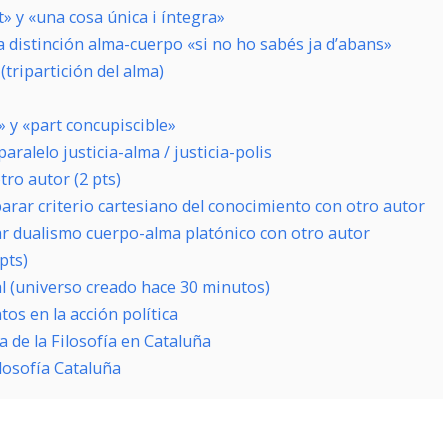
it» y «una cosa única i íntegra»
e la distinción alma-cuerpo «si no ho sabés ja d’abans»
tripartición del alma)
» y «part concupiscible»
l paralelo justicia-alma / justicia-polis
ro autor (2 pts)
rar criterio cartesiano del conocimiento con otro autor
r dualismo cuerpo-alma platónico con otro autor
pts)
al (universo creado hace 30 minutos)
os en la acción política
 de la Filosofía en Cataluña
losofía Cataluña