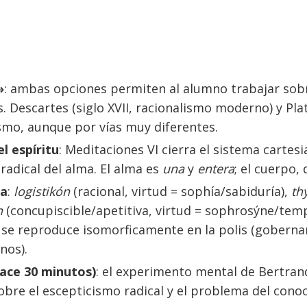
»
: ambas opciones permiten al alumno trabajar sob
 Descartes (siglo XVII, racionalismo moderno) y Plató
smo, aunque por vías muy diferentes.
el espíritu
: Meditaciones VI cierra el sistema cartes
radical del alma. El alma es
una
y
entera
; el cuerpo, 
ta
:
logistikón
(racional, virtud = sophía/sabiduría),
th
n
(concupiscible/apetitiva, virtud = sophrosýne/templ
 se reproduce isomorficamente en la polis (gobernan
nos).
ace 30 minutos)
: el experimento mental de Bertrand 
obre el escepticismo radical y el problema del cono