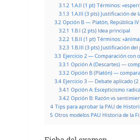
3.1.2
1.A.II (1 pt) Términos: «esper
3.1.3
1.A.III (3 pts) Justificación d
3.2
Opción B — Platón, República IV (
3.2.1
1.B.I (2 pts) Idea principal
3.2.2
1.B.II (1 pt) Términos: «ànima
3.2.3
1.B.III (3 pts) Justificación de
3.3
Ejercicio 2 — Comparación con ot
3.3.1
Opción A (Descartes) — compa
3.3.2
Opción B (Platón) — compara
3.4
Ejercicio 3 — Debate aplicado (2 
3.4.1
Opción A: Escepticismo radic
3.4.2
Opción B: Razón vs sentimient
4
Tips para aprobar la PAU de Historia
5
Otros modelos PAU Historia de la Fi
Ficha del examen