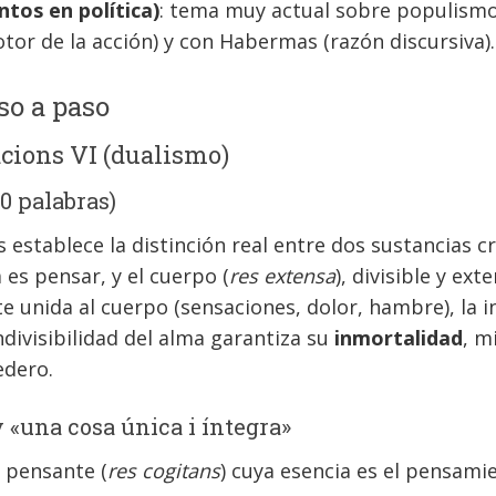
tos en política)
: tema muy actual sobre populismo
r de la acción) y con Habermas (razón discursiva).
so a paso
cions VI (dualismo)
00 palabras)
 establece la distinción real entre dos sustancias cr
a es pensar, y el cuerpo (
res extensa
), divisible y ex
e unida al cuerpo (sensaciones, dolor, hambre), la 
ndivisibilidad del alma garantiza su
inmortalidad
, m
edero.
 y «una cosa única i íntegra»
a pensante (
res cogitans
) cuya esencia es el pensami