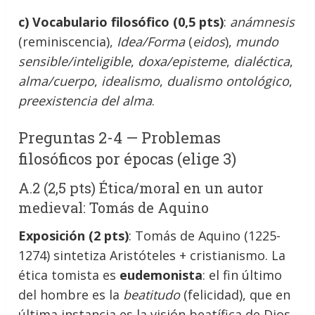
c) Vocabulario filosófico (0,5 pts)
:
anámnesis
(reminiscencia),
Idea/Forma
(
eidos
),
mundo
sensible/inteligible
,
doxa/episteme
,
dialéctica
,
alma/cuerpo
,
idealismo
,
dualismo ontológico
,
preexistencia del alma
.
Preguntas 2-4 — Problemas
filosóficos por épocas (elige 3)
A.2 (2,5 pts) Ética/moral en un autor
medieval: Tomás de Aquino
Exposición (2 pts)
: Tomás de Aquino (1225-
1274) sintetiza Aristóteles + cristianismo. La
ética tomista es
eudemonista
: el fin último
del hombre es la
beatitudo
(felicidad), que en
última instancia es la visión beatífica de Dios.