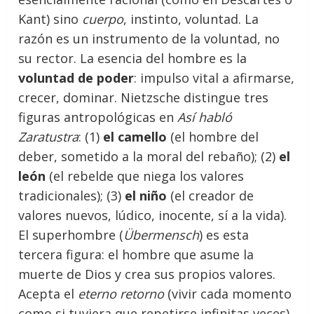
Kant) sino
cuerpo
, instinto, voluntad. La
razón es un instrumento de la voluntad, no
su rector. La esencia del hombre es la
voluntad de poder
: impulso vital a afirmarse,
crecer, dominar. Nietzsche distingue tres
figuras antropológicas en
Así habló
Zaratustra
: (1)
el camello
(el hombre del
deber, sometido a la moral del rebaño); (2)
el
león
(el rebelde que niega los valores
tradicionales); (3)
el niño
(el creador de
valores nuevos, lúdico, inocente, sí a la vida).
El superhombre (
Übermensch
) es esta
tercera figura: el hombre que asume la
muerte de Dios y crea sus propios valores.
Acepta el
eterno retorno
(vivir cada momento
como si tuviera que repetirse infinitas veces).