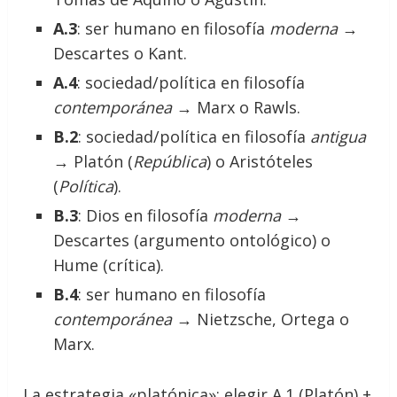
A.3
: ser humano en filosofía
moderna
→
Descartes o Kant.
A.4
: sociedad/política en filosofía
contemporánea
→ Marx o Rawls.
B.2
: sociedad/política en filosofía
antigua
→ Platón (
República
) o Aristóteles
(
Política
).
B.3
: Dios en filosofía
moderna
→
Descartes (argumento ontológico) o
Hume (crítica).
B.4
: ser humano en filosofía
contemporánea
→ Nietzsche, Ortega o
Marx.
La estrategia «platónica»: elegir A.1 (Platón) +