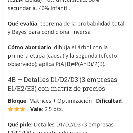
secundaria, 40% infanti….
Qué evalúa
: teorema de la probabilidad total
y Bayes para condicional inversa.
Cómo abordarlo
: dibuja el árbol con la
primera etapa (causa) y la segunda (efecto
observado); aplica P(A|B)=P(A∩B)/P(B).
4B — Detalles D1/D2/D3 (3 empresas
E1/E2/E3) con matriz de precios
Bloque
: Matrices + Optimización ·
Dificultad
:
·
Vale
: 2.5 pts.
Qué pide
: Detalles D1/D2/D3 (3 empresas
E1/E2/E3) con matriz de precios.