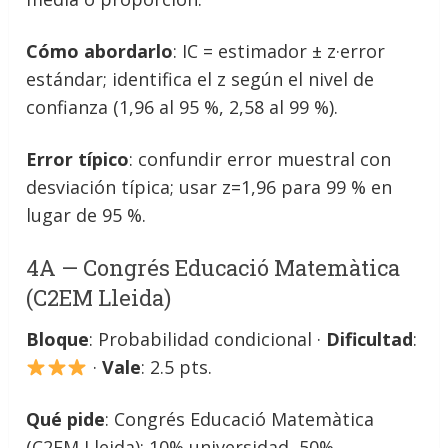
Cómo abordarlo
: IC = estimador ± z·error
estándar; identifica el z según el nivel de
confianza (1,96 al 95 %, 2,58 al 99 %).
Error típico
: confundir error muestral con
desviación típica; usar z=1,96 para 99 % en
lugar de 95 %.
4A — Congrés Educació Matemàtica
(C2EM Lleida)
Bloque
: Probabilidad condicional ·
Dificultad
:
·
Vale
: 2.5 pts.
Qué pide
: Congrés Educació Matemàtica
(C2EM Lleida): 10% universidad, 50%