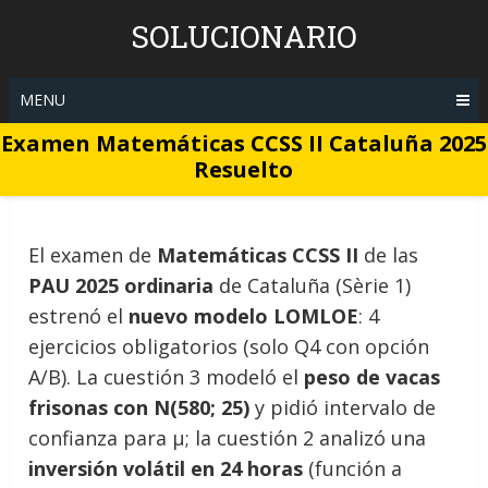
Skip
SOLUCIONARIO
to
content
MENU
Examen Matemáticas CCSS II Cataluña 2025
Resuelto
El examen de
Matemáticas CCSS II
de las
PAU 2025 ordinaria
de Cataluña (Sèrie 1)
estrenó el
nuevo modelo LOMLOE
: 4
ejercicios obligatorios (solo Q4 con opción
A/B). La cuestión 3 modeló el
peso de vacas
frisonas con N(580; 25)
y pidió intervalo de
confianza para μ; la cuestión 2 analizó una
inversión volátil en 24 horas
(función a