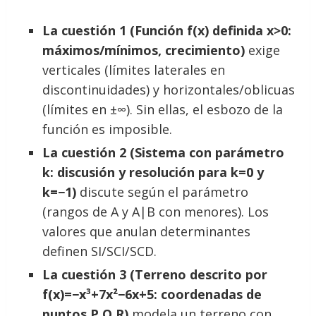
La cuestión 1 (Función f(x) definida x>0:
máximos/mínimos, crecimiento)
exige
verticales (límites laterales en
discontinuidades) y horizontales/oblicuas
(límites en ±∞). Sin ellas, el esbozo de la
función es imposible.
La cuestión 2 (Sistema con parámetro
k: discusión y resolución para k=0 y
k=−1)
discute según el parámetro
(rangos de A y A|B con menores). Los
valores que anulan determinantes
definen SI/SCI/SCD.
La cuestión 3 (Terreno descrito por
f(x)=−x³+7x²−6x+5: coordenadas de
puntos P,Q,R)
modela un terreno con