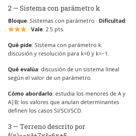
2 — Sistema con parámetro k
Bloque
: Sistemas con parámetro ·
Dificultad
:
·
Vale
: 2.5 pts.
Qué pide
: Sistema con parámetro k:
discusión y resolución para k=0 y k=−1.
Qué evalúa
: discusión de un sistema lineal
según el valor de un parámetro.
Cómo abordarlo
: estudia los menores de A y
A|B; los valores que anulan determinantes
definen los casos SI/SCI/SCD.
3 — Terreno descrito por
f(x)=−x³+7x²−6x+5