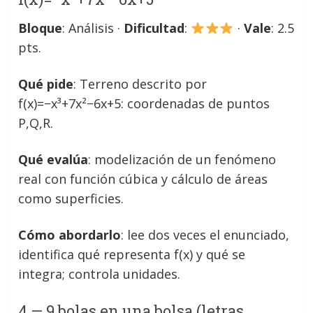
Bloque
: Análisis ·
Dificultad
:
·
Vale
: 2.5
pts.
Qué pide
: Terreno descrito por
f(x)=−x³+7x²−6x+5: coordenadas de puntos
P,Q,R.
Qué evalúa
: modelización de un fenómeno
real con función cúbica y cálculo de áreas
como superficies.
Cómo abordarlo
: lee dos veces el enunciado,
identifica qué representa f(x) y qué se
integra; controla unidades.
4 — 9 bolas en una bolsa (letras