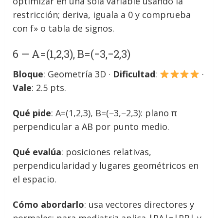
optimizar en una sola variable usando la
restricción; deriva, iguala a 0 y comprueba
con f» o tabla de signos.
6 — A=(1,2,3), B=(−3,−2,3)
Bloque
: Geometría 3D ·
Dificultad
:
·
Vale
: 2.5 pts.
Qué pide
: A=(1,2,3), B=(−3,−2,3): plano π
perpendicular a AB por punto medio.
Qué evalúa
: posiciones relativas,
perpendicularidad y lugares geométricos en
el espacio.
Cómo abordarlo
: usa vectores directores y