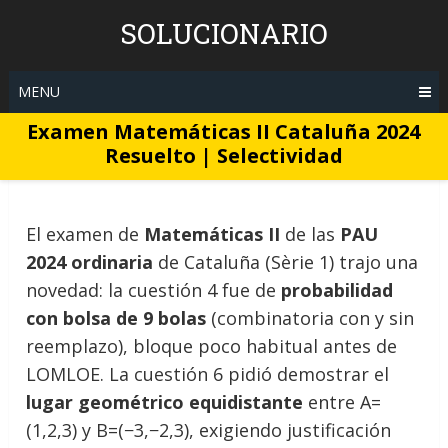
Skip
SOLUCIONARIO
to
content
MENU
Examen Matemáticas II Cataluña 2024
Resuelto | Selectividad
El examen de
Matemáticas II
de las
PAU
2024 ordinaria
de Cataluña (Sèrie 1) trajo una
novedad: la cuestión 4 fue de
probabilidad
con bolsa de 9 bolas
(combinatoria con y sin
reemplazo), bloque poco habitual antes de
LOMLOE. La cuestión 6 pidió demostrar el
lugar geométrico equidistante
entre A=
(1,2,3) y B=(−3,−2,3), exigiendo justificación