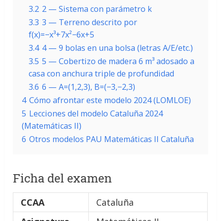
3.2
2 — Sistema con parámetro k
3.3
3 — Terreno descrito por
f(x)=−x³+7x²−6x+5
3.4
4 — 9 bolas en una bolsa (letras A/E/etc.)
3.5
5 — Cobertizo de madera 6 m³ adosado a
casa con anchura triple de profundidad
3.6
6 — A=(1,2,3), B=(−3,−2,3)
4
Cómo afrontar este modelo 2024 (LOMLOE)
5
Lecciones del modelo Cataluña 2024
(Matemáticas II)
6
Otros modelos PAU Matemáticas II Cataluña
Ficha del examen
CCAA
Cataluña