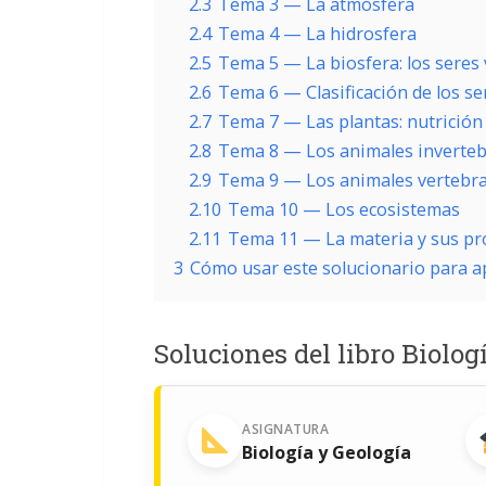
2.3
Tema 3 — La atmósfera
2.4
Tema 4 — La hidrosfera
2.5
Tema 5 — La biosfera: los seres 
2.6
Tema 6 — Clasificación de los se
2.7
Tema 7 — Las plantas: nutrición
2.8
Tema 8 — Los animales inverte
2.9
Tema 9 — Los animales vertebr
2.10
Tema 10 — Los ecosistemas
2.11
Tema 11 — La materia y sus p
3
Cómo usar este solucionario para 
Soluciones del libro Biolog
ASIGNATURA
Biología y Geología