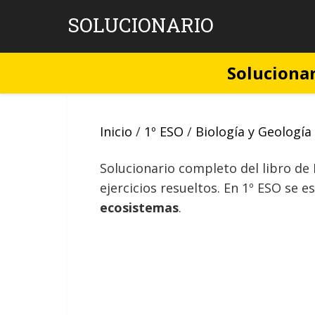
Skip
SOLUCIONARIO
to
content
Solucionar
Inicio
/
1º ESO
/
Biología y Geología
Solucionario completo del libro de
ejercicios resueltos. En 1º ESO se e
ecosistemas
.