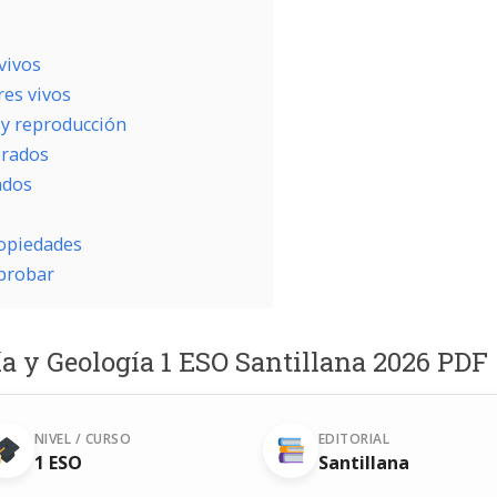
vivos
res vivos
 y reproducción
brados
ados
ropiedades
aprobar
ía y Geología 1 ESO Santillana 2026 PDF
NIVEL / CURSO
EDITORIAL
1 ESO
Santillana