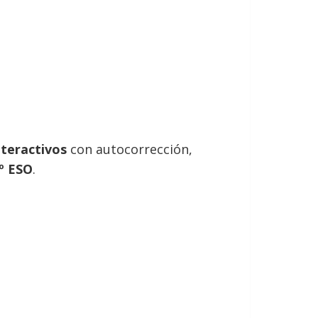
nteractivos
con autocorrección,
º ESO
.