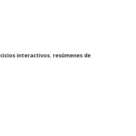
rcicios interactivos
,
resúmenes de