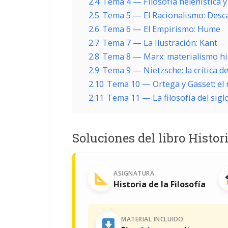
2.4
Tema 4 — Filosofía helenística y
2.5
Tema 5 — El Racionalismo: Desc
2.6
Tema 6 — El Empirismo: Hume
2.7
Tema 7 — La Ilustración: Kant
2.8
Tema 8 — Marx: materialismo hi
2.9
Tema 9 — Nietzsche: la crítica de
2.10
Tema 10 — Ortega y Gasset: el 
2.11
Tema 11 — La filosofía del sigl
Soluciones del libro Histor
ASIGNATURA
Historia de la Filosofía
MATERIAL INCLUIDO