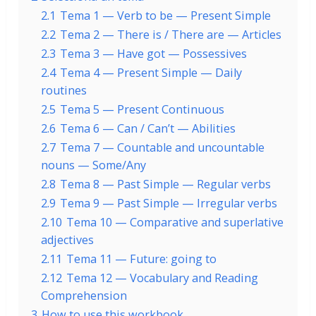
2.1
Tema 1 — Verb to be — Present Simple
2.2
Tema 2 — There is / There are — Articles
2.3
Tema 3 — Have got — Possessives
2.4
Tema 4 — Present Simple — Daily
routines
2.5
Tema 5 — Present Continuous
2.6
Tema 6 — Can / Can’t — Abilities
2.7
Tema 7 — Countable and uncountable
nouns — Some/Any
2.8
Tema 8 — Past Simple — Regular verbs
2.9
Tema 9 — Past Simple — Irregular verbs
2.10
Tema 10 — Comparative and superlative
adjectives
2.11
Tema 11 — Future: going to
2.12
Tema 12 — Vocabulary and Reading
Comprehension
3
How to use this workbook