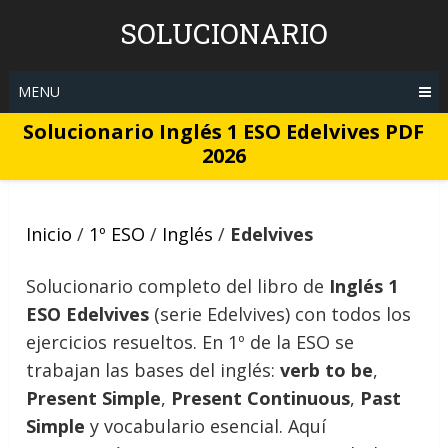
Skip
SOLUCIONARIO
to
content
MENU
Solucionario Inglés 1 ESO Edelvives PDF
2026
Inicio
/
1º ESO
/
Inglés
/
Edelvives
Solucionario completo del libro de
Inglés 1
ESO Edelvives
(serie Edelvives) con todos los
ejercicios resueltos. En 1º de la ESO se
trabajan las bases del inglés:
verb to be
,
Present Simple
,
Present Continuous
,
Past
Simple
y vocabulario esencial. Aquí