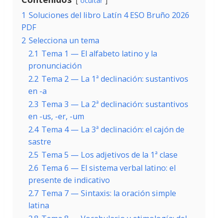
ocultar
1
Soluciones del libro Latín 4 ESO Bruño 2026
PDF
2
Selecciona un tema
2.1
Tema 1 — El alfabeto latino y la
pronunciación
2.2
Tema 2 — La 1ª declinación: sustantivos
en -a
2.3
Tema 3 — La 2ª declinación: sustantivos
en -us, -er, -um
2.4
Tema 4 — La 3ª declinación: el cajón de
sastre
2.5
Tema 5 — Los adjetivos de la 1ª clase
2.6
Tema 6 — El sistema verbal latino: el
presente de indicativo
2.7
Tema 7 — Sintaxis: la oración simple
latina