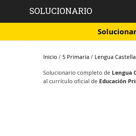
Skip
SOLUCIONARIO
to
content
Solucionar
Inicio
/
5 Primaria
/
Lengua Castell
Solucionario completo de
Lengua C
al currículo oficial de
Educación Pr