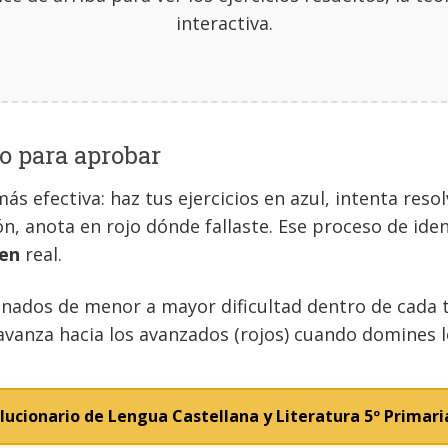
interactiva.
o para aprobar
más efectiva: haz tus ejercicios en azul, intenta re
ón, anota en rojo dónde fallaste. Ese proceso de iden
en
real.
nados de menor a mayor dificultad dentro de cada te
 avanza hacia los avanzados (rojos) cuando domines 
lucionario de Lengua Castellana y Literatura 5º Primari