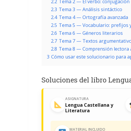
2.2
Tema 2 — El verbo: conjugación
2.3
Tema 3 — Análisis sintáctico
2.4
Tema 4 — Ortografía avanzada
2.5
Tema 5 — Vocabulario: prefijos y
2.6
Tema 6 — Géneros literarios
2.7
Tema 7 — Textos argumentativos
2.8
Tema 8 — Comprensión lectora 
3
Cómo usar este solucionario para 
Soluciones del libro Lengu
ASIGNATURA
Lengua Castellana y
Literatura
MATERIAL INCLUIDO