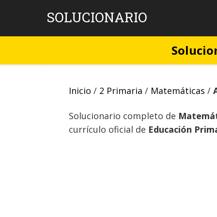
Skip
SOLUCIONARIO
to
content
Solucio
Inicio
/
2 Primaria
/
Matemáticas
/
Solucionario completo de
Matemáti
currículo oficial de
Educación Prim