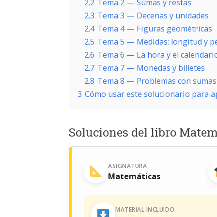
2.2
Tema 2 — Sumas y restas
2.3
Tema 3 — Decenas y unidades
2.4
Tema 4 — Figuras geométricas
2.5
Tema 5 — Medidas: longitud y p
2.6
Tema 6 — La hora y el calendari
2.7
Tema 7 — Monedas y billetes
2.8
Tema 8 — Problemas con sumas 
3
Cómo usar este solucionario para 
Soluciones del libro Mate
ASIGNATURA
Matemáticas
MATERIAL INCLUIDO