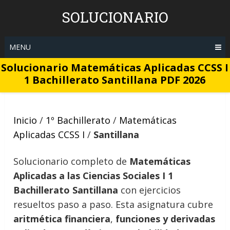
Skip
SOLUCIONARIO
to
content
MENU
Solucionario Matemáticas Aplicadas CCSS I
1 Bachillerato Santillana PDF 2026
Inicio
/
1º Bachillerato
/
Matemáticas
Aplicadas CCSS I
/
Santillana
Solucionario completo de
Matemáticas
Aplicadas a las Ciencias Sociales I 1
Bachillerato Santillana
con ejercicios
resueltos paso a paso. Esta asignatura cubre
aritmética financiera
,
funciones y derivadas